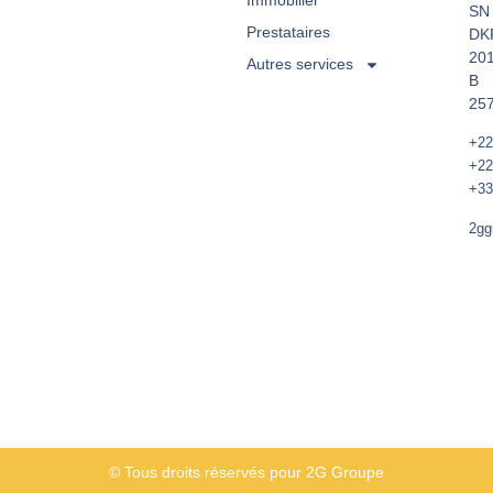
Immobilier
SN
Prestataires
DK
20
Autres services
B
257
+22
+22
+33
2gg
© Tous droits réservés pour 2G Groupe