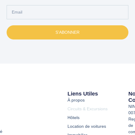
S'ABONNER
Liens Utiles
N
Co
À propos
NI
Circuits & Excursions
00
Hôtels
Reg
de
Location de voitures
té
co