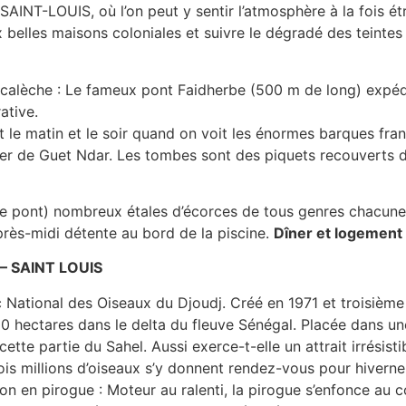
e SAINT-LOUIS, où l’on peut y sentir l’atmosphère à la fois ét
belles maisons coloniales et suivre le dégradé des teintes 
en calèche : Le fameux pont Faidherbe (500 m de long) expédi
ative.
t le matin et le soir quand on voit les énormes barques fran
er de Guet Ndar. Les tombes sont des piquets recouverts de
e pont) nombreux étales d’écorces de tous genres chacune 
rès-midi détente au bord de la piscine.
Dîner et logement
– SAINT LOUIS
c National des Oiseaux du Djoudj. Créé en 1971 et troisièm
 hectares dans le delta du fleuve Sénégal. Placée dans une
cette partie du Sahel. Aussi exerce-t-elle un attrait irrésis
is millions d’oiseaux s’y donnent rendez-vous pour hiverne
n en pirogue : Moteur au ralenti, la pirogue s’enfonce au 