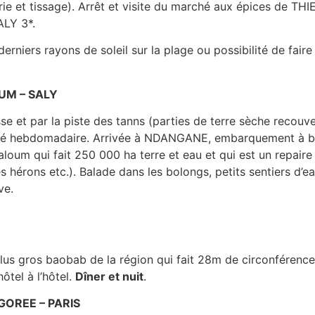
rie et tissage). Arrêt et visite du marché aux épices de THI
ALY 3*.
derniers rayons de soleil sur la plage ou possibilité de fair
OUM – SALY
se et par la piste des tanns (parties de terre sèche recouver
rché hebdomadaire. Arrivée à NDANGANE, embarquement à bo
loum qui fait 250 000 ha terre et eau et qui est un repaire
 hérons etc.). Balade dans les bolongs, petits sentiers d’e
ve.
plus gros baobab de la région qui fait 28m de circonférenc
ôtel à l’hôtel.
Dîner et nuit
.
 GOREE – PARIS