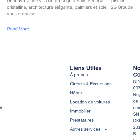
Découvrez une villa de prestige à Saly, Sénégal — piscine
cristalline, architecture élégante, palmiers et soleil. 2G Groupe
vous organise
Read More
Liens Utiles
N
Co
À propos
NI
Circuits & Excursions
00
Hôtels
Reg
de
Location de voitures
té
co
Immobilier
SN
Prestataires
DK
20
Autres services
B