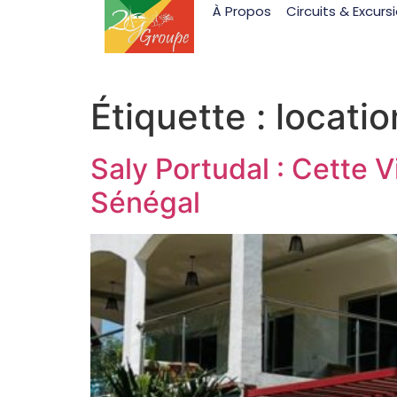
À Propos
Circuits & Excurs
Étiquette :
locatio
Saly Portudal : Cette 
Sénégal