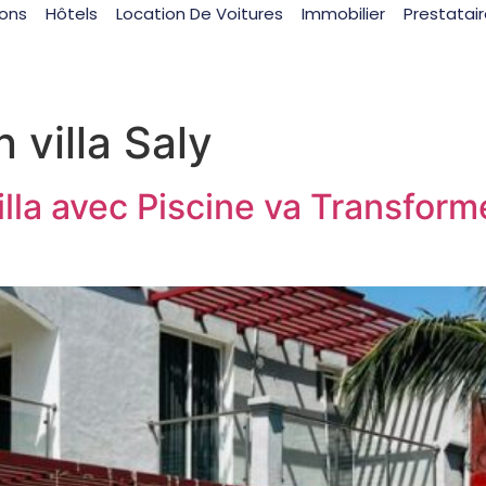
ions
Hôtels
Location De Voitures
Immobilier
Prestatai
n villa Saly
Villa avec Piscine va Transfor