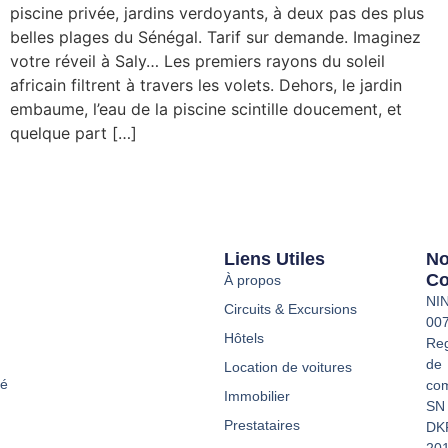
piscine privée, jardins verdoyants, à deux pas des plus
belles plages du Sénégal. Tarif sur demande. Imaginez
votre réveil à Saly… Les premiers rayons du soleil
africain filtrent à travers les volets. Dehors, le jardin
embaume, l’eau de la piscine scintille doucement, et
quelque part […]
Liens Utiles
N
Co
À propos
NI
Circuits & Excursions
00
Hôtels
Reg
de
Location de voitures
té
co
Immobilier
SN
Prestataires
DK
20