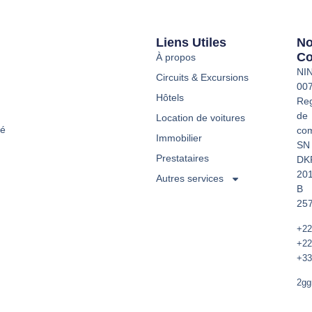
Liens Utiles
N
Co
À propos
NI
Circuits & Excursions
00
Hôtels
Reg
de
Location de voitures
té
co
Immobilier
SN
Prestataires
DK
20
Autres services
B
257
+22
+22
+33
2gg