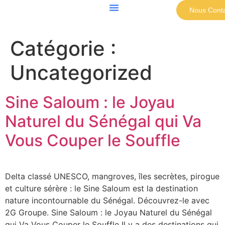
Nous Conta
Catégorie :
Uncategorized
Sine Saloum : le Joyau
Naturel du Sénégal qui Va
Vous Couper le Souffle
Delta classé UNESCO, mangroves, îles secrètes, pirogue
et culture sérère : le Sine Saloum est la destination
nature incontournable du Sénégal. Découvrez-le avec
2G Groupe. Sine Saloum : le Joyau Naturel du Sénégal
qui Va Vous Couper le Souffle Il y a des destinations qui